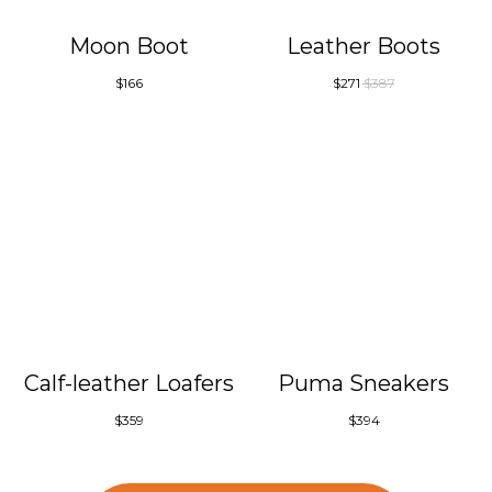
Moon Boot
Leather Boots
$
166
$
271
$
387
Calf-leather Loafers
Puma Sneakers
$
359
$
394