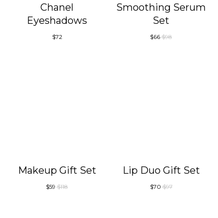
Chanel
Smoothing Serum
Eyeshadows
Set
$
72
$
66
$
98
Makeup Gift Set
Lip Duo Gift Set
$
59
$
118
$
70
$
97