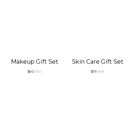
Makeup Gift Set
Skin Care Gift Set
$
90
$
131
$
79
$
118