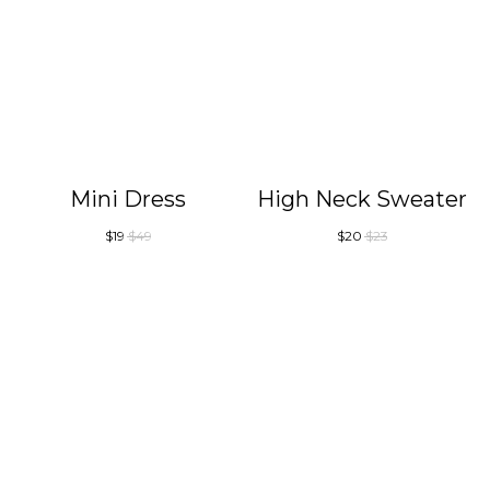
Mini Dress
High Neck Sweater
$
19
$
49
$
20
$
23