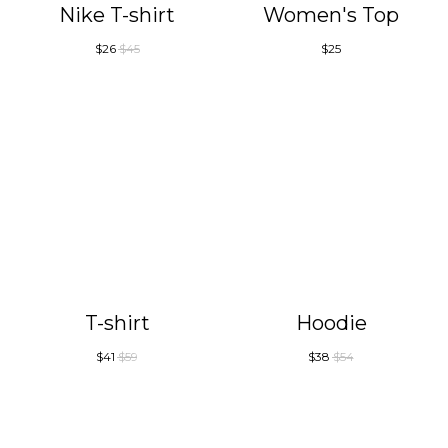
Nike T-shirt
Women's Top
$
26
$
45
$
25
T-shirt
Hoodie
$
41
$
59
$
38
$
54