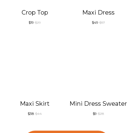
Crop Top
Maxi Dress
$
19
$
29
$
49
$
57
Maxi Skirt
Mini Dress Sweater
$
38
$
44
$
9
$
28