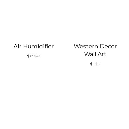
Air Humidifier
Western Decor
Wall Art
$
37
$
43
$
11
$
12