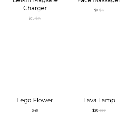
Belkin Magsafe
Face Massager
Charger
$
9
$
12
$
35
$
39
Lego Flower
Lava Lamp
$
49
$
28
$
39