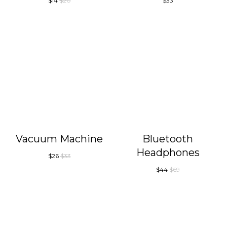
$
14
$
20
$
33
Vacuum Machine
Bluetooth
Headphones
$
26
$
33
$
44
$
69