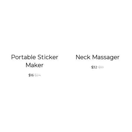
Portable Sticker
Neck Massager
Maker
$
32
$
59
$
16
$
24