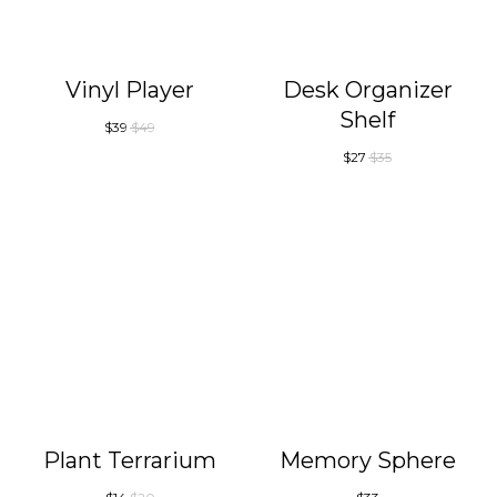
Vinyl Player
Desk Organizer
Shelf
$
39
$
49
$
27
$
35
Plant Terrarium
Memory Sphere