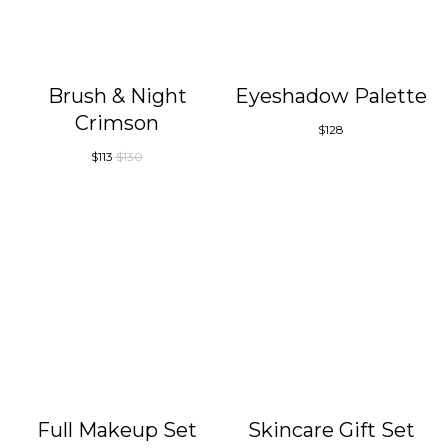
Brush & Night
Eyeshadow Palette
Crimson
$
128
$
113
$
130
Full Makeup Set
Skincare Gift Set